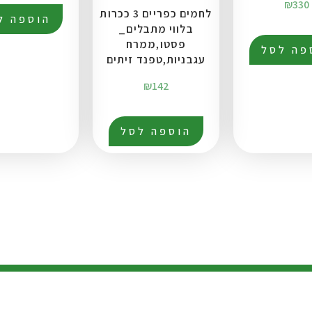
₪
330
לחמים כפריים 3 ככרות
הוספה ל
בלווי מתבלים_
פסטו,ממרח
פה לסל
עגבניות,טפנד זיתים
₪
142
הוספה לסל