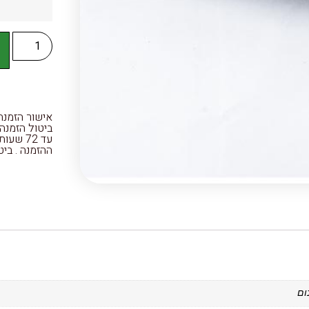
ה
ההזמנה . ביטול הזמנ
ום