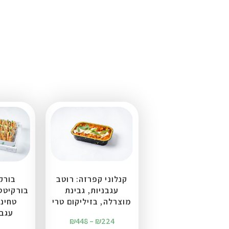
קנלוני קפרזה: רוטב
בורקס
עגבניות, גבינת
בורקיטס 
מוצרלה, בזיליקום טרי
טחינה
עגבניה 
₪
448
–
₪
224