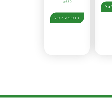
₪
330
סל
הוספה לסל