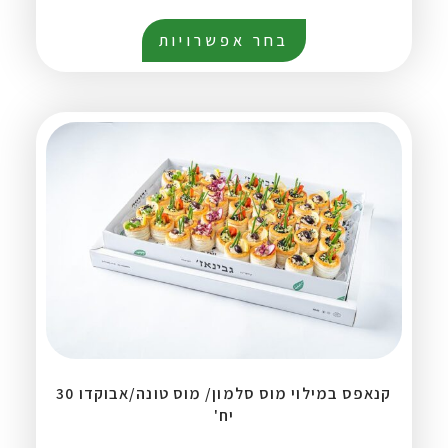
בחר אפשרויות
קנאפס במילוי מוס סלמון/ מוס טונה/אבוקדו 30
יח'