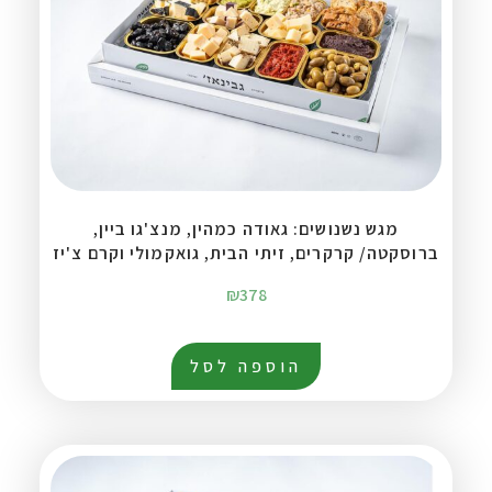
מגש נשנושים: גאודה כמהין, מנצ'גו ביין,
ברוסקטה/ קרקרים, זיתי הבית, גואקמולי וקרם צ'יז
₪
378
הוספה לסל