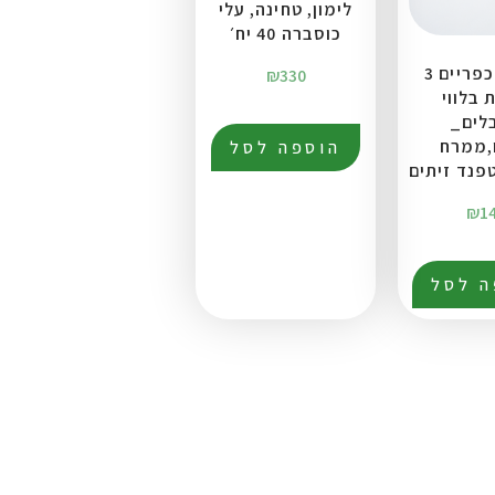
לימון, טחינה, עלי
כוסברה 40 יח׳
לחמים כפריים 3
₪
330
 בלווי
לים_
,ממרח
הוספה לסל
פנד זיתים
₪
1
ה לסל