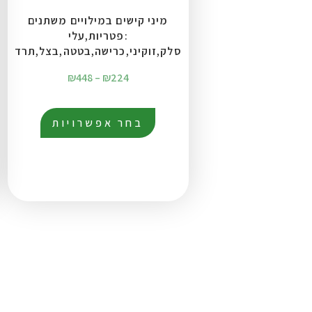
מיני קישים במילויים משתנים
:פטריות,עלי
סלק,זוקיני,כרישה,בטטה,בצל,תרד
₪
448
–
₪
224
בחר אפשרויות