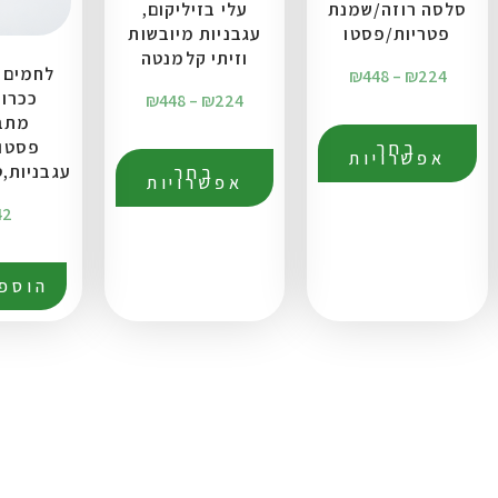
סלסה רוזה/שמנת
עלי בזיליקום,
פטריות/פסטו
עגבניות מיובשות
וזיתי קלמנטה
₪
448
–
₪
224
ככרות
₪
448
–
₪
224
מתב
פסטו
בחר
אפשרויות
עגבניות,ט
בחר
אפשרויות
42
הוספ