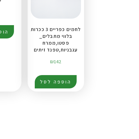
לחמים כפריים 3 ככרות
הוס
בלווי מתבלים_
פסטו,ממרח
עגבניות,טפנד זיתים
₪
142
הוספה לסל