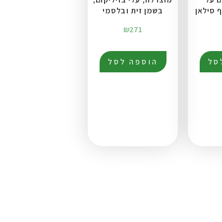
ף סילאן
בשמן זית ובלסמי
₪
271
סל
הוספה לסל