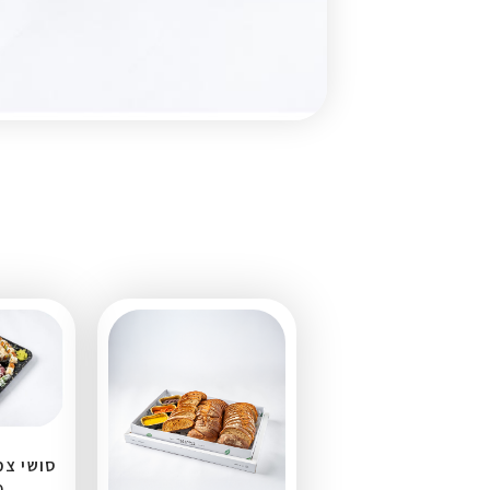
סושי צמח
0