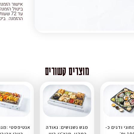
ההזמנה . ביטול הזמנ
מוצרים קשורים
וני ודגים כ-
מגש נשנושים: גאודה
אנטיפסטי :מגוו
10 יח׳
כמהין, מנצ'גו ביין,
בייבי צרובי