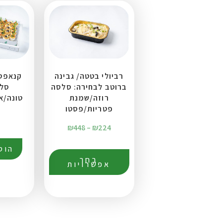
רביולי בטטה/ גבינה
קנאפס 
ברוטב לבחירה: סלסה
סלמ
רוזה/שמנת
טונה/אבוק
פטריות/פסטו
₪
448
–
₪
224
הוס
בחר
אפשרויות