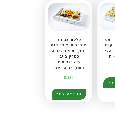
ה ראפ
פלטות גבינות
 קרם
מובחרות: צ'דר,סנט
, עלי
מור, רוקפור,גאודה
כמהין,בייבי
מוצרלה,תום
פחם,גאודה קימל
₪
330
סל
הוספה לסל