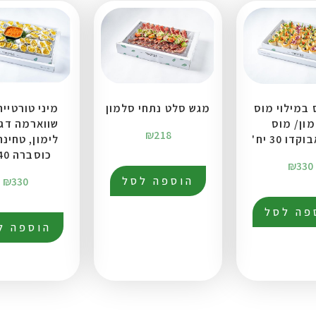
במילוי מוס
מגש סלט נתחי סלמון
מיני טורטיי
ון/ מוס
שווארמה דג:
₪
218
דו 30 יח'
לימון, טחינה
כוסברה 40 יח׳
₪
330
הוספה לסל
₪
330
פה לסל
הוספה ל