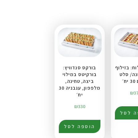
ח: בזילוף
בורקס סנדוויץ:
נה/ סלט
בורקיטס במילוי
ח׳
ביצה, טחינה,
מלפפון, עגבניה 30
₪
3
יח׳
₪
330
ה לסל
הוספה לסל