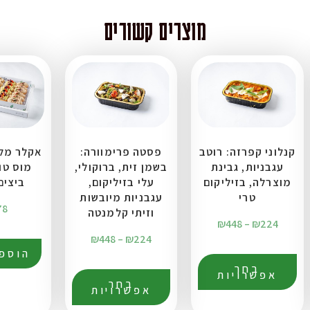
מוצרים קשורים
קנלוני קפרזה: רוטב
פסטה פרימוורה:
אקלר מלו
עגבניות, גבינת
בשמן זית, ברוקולי,
מוס טו
מוצרלה, בזיליקום
עלי בזיליקום,
ביצים 30 י
טרי
עגבניות מיובשות
78
וזיתי קלמנטה
₪
448
–
₪
224
₪
448
–
₪
224
הוספ
בחר
אפשרויות
בחר
אפשרויות