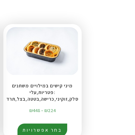
מיני קישים במילויים משתנים
:פטריות,עלי
סלק,זוקיני,כרישה,בטטה,בצל,תרד
₪
448
–
₪
224
בחר אפשרויות