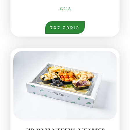
₪
218
הוספה לסל
פלטות גבינות מובחרות: צ'דר,סנט מור,