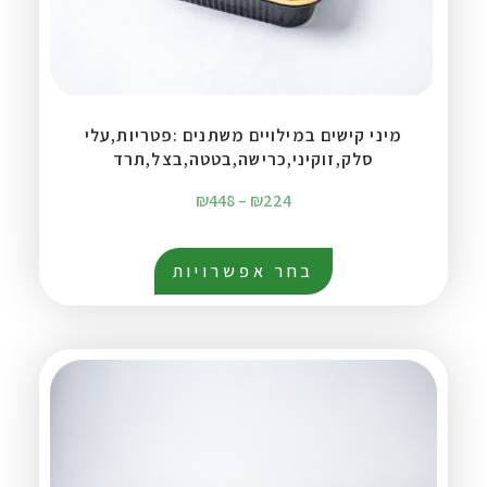
מיני קישים במילויים משתנים :פטריות,עלי
סלק,זוקיני,כרישה,בטטה,בצל,תרד
₪
448
–
₪
224
בחר אפשרויות