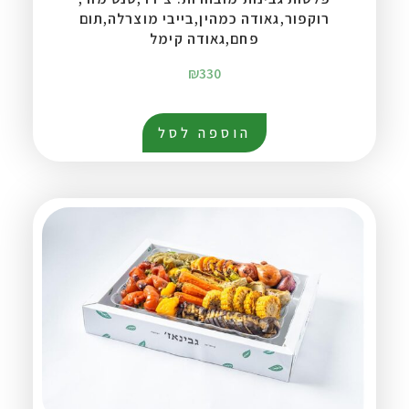
רוקפור,גאודה כמהין,בייבי מוצרלה,תום
פחם,גאודה קימל
₪
330
הוספה לסל