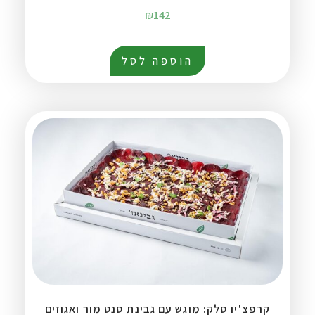
₪
142
הוספה לסל
קרפצ'יו סלק: מוגש עם גבינת סנט מור ואגוזים