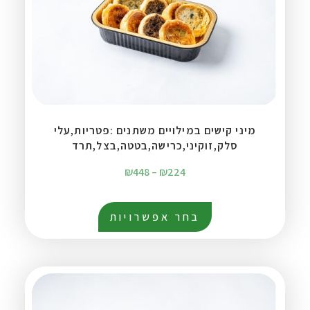
מיני קישים במילויים משתנים :פטריות,עלי
סלק,זוקיני,כרישה,בטטה,בצל,תרד
₪
448
–
₪
224
בחר אפשרויות