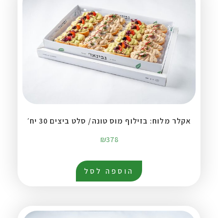
אקלר מלוח: בזילוף מוס טונה/ סלט ביצים 30 יח׳
₪
378
הוספה לסל