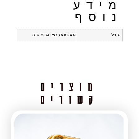
מידע
נוסף
גודל
גסטרונום, חצי גסטרונום
מוצרים
קשורים