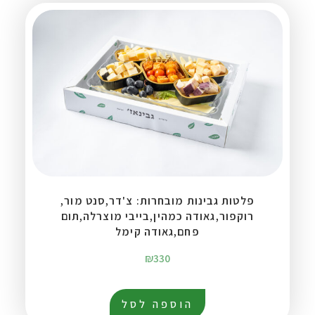
פלטות גבינות מובחרות: צ'דר,סנט מור,
רוקפור,גאודה כמהין,בייבי מוצרלה,תום
פחם,גאודה קימל
₪
330
הוספה לסל