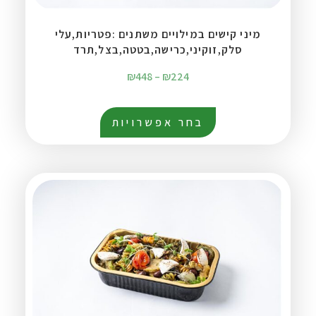
מיני קישים במילויים משתנים :פטריות,עלי
סלק,זוקיני,כרישה,בטטה,בצל,תרד
₪
448
–
₪
224
בחר אפשרויות