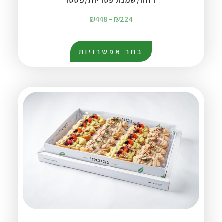
רוזה/שמנת פטריות/פסטו
₪
448
–
₪
224
בחר אפשרויות