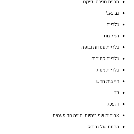
תבנית תפריט פיקס
גבינאג׳
גלרייה
המלצות
גלריית עמדות ובופה
גלריית קינוחים
גלריית מנות
דף בית חדש
כד
דגעכג
ארוחות שף ביתיות: חוויה חד פעמית
החנות של גבינאז׳