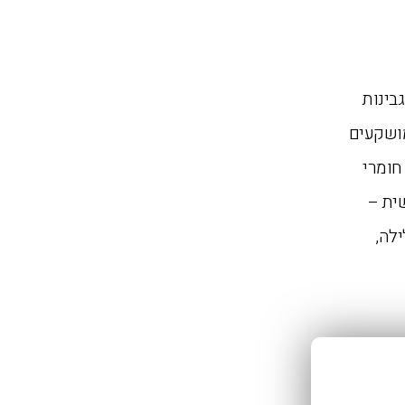
בינות
מושקעים
חומרי
ית –
לה,