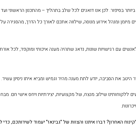
יותר בסיפור. לכן אנו דואגים לכל שלב בתהליך – מהתכנון הראשוני ועד 
ם מיומן ומנהל אירוע מנוסה, שילווה אתכם לאורך כל הדרך, מהסגירה על 
לאנשים עם רגישויות שונות, נדאג שתהיה מענה איכותי ומוקפד, לכל אורח 
יטב את הסביבה, יודע לתת מענה מהיר וגמיש ומביא איתו ניסיון עשיר.
עים ללקוחותינו שילוב מנצח, של מקצועיות, יצירתיות ויחס אישי חם. מבחינ
כרונות.
וח האחרון? דברו איתנו והצוות של "גבינאז" יעמוד לשירותכם, כדי 