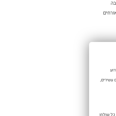
בה
אורחים
רוע
 עשירים,
כל שולחן