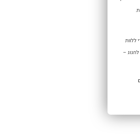
ת.
 ללוות
לחגוג –